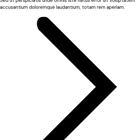
Sed ut perspiciatis unde omnis iste natus error sit voluptatem
accusantium doloremque laudantium, totam rem aperiam.